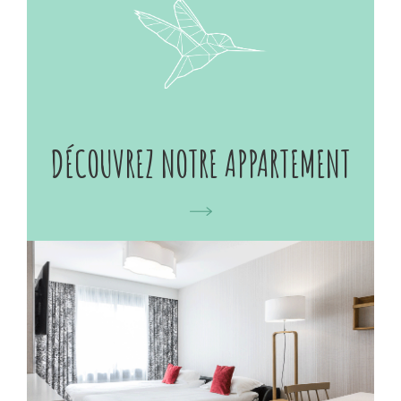
ateliers feront tout aussi partie du programme, sans
parler des dégustations variées. Séjournez
confortablement pour mieux apprécier votre passion
du chocolat ! Située dans l’un des quartiers les plus
animés au centre de Paris, la résidence Cadet
propose des appartements spacieux à la décoration
colorée, aménagés en espaces de vie. Ces suites
DÉCOUVREZ NOTRE APPARTEMENT
spacieuses de style contemporain disposent toutes
d’un salon avec télévision et d’une cuisine ouverte
entièrement équipée. Vous profiterez également d’un
coin salle à manger et d’un coffre-fort, avec accès wifi
gratuit. Les appartements peuvent accueillir jusqu’à 4
personnes, idéal pour séjourner en couple, en famille
ou entre amis. Vous y trouverez tout le confort
souhaité ! En effet pour un prix comparable, un appart
hôtel de la résidence Cadet vous permet de vous offrir
plus d’espace qu’une chambre d’hôtel, sans pour
autant faire de concession sur la localisation. A moins