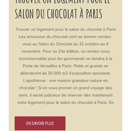
les sites très facilement. Sans compter les restaurants,
Au fil des années, il s’est élargi. Il couvre aujourd’hui
SALON DU CHOCOLAT À PARIS
boulangeries et une petites épiceries à proximité
de nombreux domaines de la culture populaire tels
immédiate. Cet espace de quiétude au plein cœur de
que le cinéma, les séries TV, les jouets dérivés des
la capitale et de ses rues animées sont un point de
mangas, les jeux vidéo… Le Comic Con est aussi
Trouver un logement pour le salon du chocolat à Paris
départ parfait ! C’est idéal pour s’immerger dans
l’occasion pour les fans de rencontrer créateurs,
Les amoureux du chocolat vont se donner rendez-
l’ambiance des fêtes de fin d’année si attractive en
artistes et acteurs ! Avec en bonus la possibilité de
vous au Salon du Chocolat du 31 octobre au 4
cette période. La période de Noel est l’occasion de
découvrir les dernières nouveautés et contenus
novembre. Pour sa 24e édition, ce rendez-vous
laisser son imaginaire et son esprit d’enfant refaire
exclusifs. Le Comic Con Paris est en effet une
incontournable pour les gourmands se tiendra à la
surface. Les grands magasins parisiens savent
référence mondiale de la pop culture. Rencontres,
Porte de Versailles à Paris. Petits et grands se
parfaitement vous accompagner dans vos rêveries
débats, dédicaces, shows, concours, mais également
délecteront de 20 000 m2 d’exposition-spectacle.
avec de sublimes décors illuminés. Pour profiter de la
plein d’ateliers et d’animations seront au rendez-vous
L’apothéose : une maison grandeur nature en
magie de Noël à Paris, réservez une chambre à la
pour cette édition.Réservez votre logement dans l’une
chocolat ! Si on vous promet un grand voyage des
Cadet Residence située au cœur de la capitale ! Idéale
des meilleures résidences de Paris ! Pour célébrer la
sens, il serait judicieux de réserver dès maintenant
pour vos séjour en famille grâce à ses spacieux et
pop culture comme il se doit, prenez part à l’aventure
votre logement pour le salon du chocolat à Paris. En
confortables appartements, profitez des illuminations
en réservant votre logement à la Résidence Cadet
effet, plus de 130 000 visiteurs sont attendus !Un
de Noel des vitrines parisiennes.
Paris. Ainsi, ne ratez aucun événement du Comic Con
rendez-vous international qui réunit les passionnés du
Paris. À seulement une vingtaine de minutes de la
EN SAVOIR PLUS
chocolat Depuis 1995, le Salon du Chocolat est un
Grande Halle de la Villette, et dans l’un des quartiers