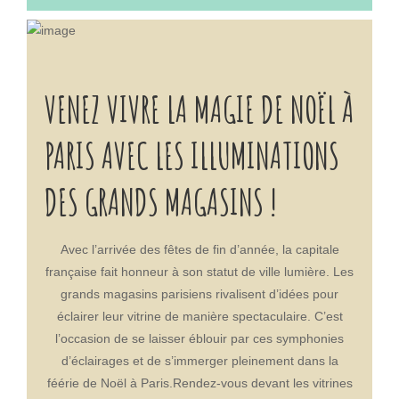
Lumière, tandis que les appartements de la résidence
tenter par du saucisson d’élan et aurez dû mal à rester
répondent pleinement aux attentes des familles de
insensible aux arômes que dégage le Fenalår, le gigot
passage dans la capitale.Réservez votre appartement
d’agneau qui fait partie intégrante du patrimoine
en lignePar ailleurs, la résidence Cadet incarne un lieu
culinaire norvégien. Les visiteurs se pressent aussi à
VENEZ VIVRE LA MAGIE DE NOËL À
d’accueil idyllique pour les personnes en voyage
ce marché de Noël pour déguster le Gløgg,
d’affaires. Les solutions d’hébergement mises à
l’irrésistible vin chaud. Des idées cadeaux originales
PARIS AVEC LES ILLUMINATIONS
disposition correspondent aux besoins des
Ce rendez-vous ne s’adresse pas qu’aux gourmands,
professionnels qui restent à Paris durant les fêtes de
il réserve bien d’autres surprises à quelques semaines
DES GRANDS MAGASINS !
fin d’année. Les appartements sont parfaitement
des fêtes de fin d’année. Des artisans y mettent en
insonorisés et équipés d’une connexion Wifi gratuite.
avant leurs mailles, des bijoux ainsi que des objets
Si les spécificités de l’établissement retiennent votre
design. Les lecteurs ouverts à la culture scandinave
Avec l’arrivée des fêtes de fin d’année, la capitale
attention, utilisez le module de réservation et planifiez
sont même susceptibles de repartir de avec des best-
française fait honneur à son statut de ville lumière. Les
votre séjour.
sellers de la littérature norvégienne. Noël en Norvège
grands magasins parisiens rivalisent d’idées pour
constitue ainsi une formidable occasion de faire des
éclairer leur vitrine de manière spectaculaire. C’est
emplettes originales, pour soi comme pour ses
l’occasion de se laisser éblouir par ces symphonies
proches ! Il en coûtera une modeste participation de 3
d’éclairages et de s’immerger pleinement dans la
euros pour tous ceux qui veulent vivre cette
féérie de Noël à Paris.Rendez-vous devant les vitrines
expérience féérique. Ce marché ouvre ses portes de