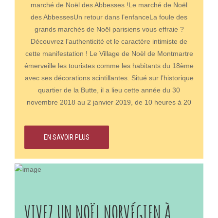
marché de Noël des Abbesses !Le marché de Noël
Résidence Cadet : votre logement proche de la butte
des AbbessesUn retour dans l’enfanceLa foule des
MontmartreUne situation avantageuse dans le 9ème
grands marchés de Noël parisiens vous effraie ?
arrondissementLa Cadet résidence vous propose un
Découvrez l’authenticité et le caractère intimiste de
logement confortable et spacieux à Paris. Proche de la
cette manifestation ! Le Village de Noël de Montmartre
butte Montmartre, ce qui vous offre l’occasion de
émerveille les touristes comme les habitants du 18ème
découvrir des musées incroyables à proximité. Vous
avec ses décorations scintillantes. Situé sur l’historique
pourrez notamment visiter le très célèbre Musée
quartier de la Butte, il a lieu cette année du 30
Grévin au 10 Boulevard Montmartre. Vous trouverez
novembre 2018 au 2 janvier 2019, de 10 heures à 20
également, à 15 minutes de marche, le Musée
heures. Manège, animations et visite du Père Noël :
Gustave Moreau. Nous vous reconseillons également
cet événement convient particulièrement aux enfants
l’exposition consacrée à Pablo Picasso qui a lieu
EN SAVOIR PLUS
!Des produits artisanauxLa petite vingtaine de chalet
jusqu’au 13 janvier 2019. Et si vous avez encore un
de bois du marché de Noël des Abbesses est une
peu de temps, Rendez vous au Musée Marmottan
invitation à l’émerveillement. Les passants ont
Monet, pour vivre “Un voyage des Impressionnistes
l’occasion de conclure leurs courses ou de se faire
aux Fauves” (jusqu’au 10 février!)Des hébergements
plaisir à l’approche du réveillon de la Saint-Sylvestre.
spacieux et réservables en ligneSituée au coeur du
On distingue les étalages des bijoux, des accessoires,
VIVEZ UN NOËL NORVÉGIEN À
9ème arrondissement, cette solution d’hébergement
et une myriade de produits artisanaux. Les visiteurs
constitue un petit nid douillet pour tous ses