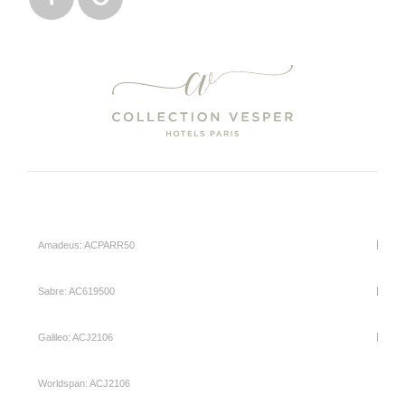
Amadeus: ACPARR50
Sabre: AC619500
Galileo: ACJ2106
Worldspan: ACJ2106