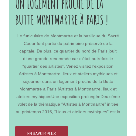
UN LOGEMENT PROCHE DE LA
suffisamment couverts pour affronter le froid, les
visages des plus grandes marques présentent des
BUTTE MONTMARTRE À PARIS !
créations beaucoup plus légères ! Les vêtements
dévoilés à l’occasion des défilés se retrouvent dans
nos enseignes 6 mois plus tard. Après restylisation afin
Le funiculaire de Montmartre et la basilique du Sacré
de séduire davantage les consommateurs. Elles ont en
Coeur font partie du patrimoine préservé de la
effet pour but d’être portées par le commun des
capitale. De plus, ce quartier du nord de Paris jouit
mortels !Comment assister au défilé ?On ne va pas
d’une grande renommée car c’était autrefois le
vous le cacher, il s’avère difficile d’assister à un défilé
“quartier des artistes”. Venez visitez l’exposition
lorsqu’on n’est pas un professionnel de la mode, une
Artistes à Montmartre, lieux et ateliers mythiques et
blogueuse très influente ou journaliste d’un grand titre.
séjourner dans un logement proche de la Butte
Des people et des personnes jouissant d’un “réseau”
Montmartre à Paris !Artistes à Montmartre, lieux et
peuvent aussi glaner un précieux sésame.Comment
ateliers mythiquesUne exposition prolongéeDeuxième
les marques sont-elles choisies ?Les professionnels
volet de la thématique “Artistes à Montmartre” initiée
de la mode sont les seuls acteurs à pouvoir présenter
au printemps 2016, “Lieux et ateliers mythiques” est la
aux médias, aux acheteurs et indirectement au grand
nouvelle exposition phare proposée au public du 5
public leurs nouvelles collections. Des créateurs
octobre 2018 au 20 janvier 2019. Succès oblige, elle
choisis en fonction de critères tels que la créativité et
EN SAVOIR PLUS
fait l’objet d’une prolongation, à minima jusqu’au 12