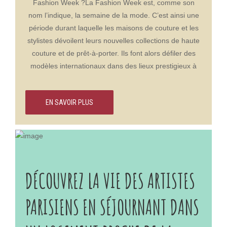
Fashion Week ?La Fashion Week est, comme son
nom l’indique, la semaine de la mode. C’est ainsi une
période durant laquelle les maisons de couture et les
stylistes dévoilent leurs nouvelles collections de haute
couture et de prêt-à-porter. Ils font alors défiler des
modèles internationaux dans des lieux prestigieux à
plusieurs moments dans l’année. New York, Londres,
Milan et Paris, Milan, sont les villes qui accueillent la
EN SAVOIR PLUS
Fashion Week pendant 4 semaines consécutives. Et
ce toujours dans le même ordre !Le fonctionnement
des saisonsL’année de Fashion Week est composée
de deux saisons, généralement abrégées SS (Spring-
Sumer) et FW (Fall-Winter). On distingue ainsi les
défilés Haute Couture, uniquement organisés à Paris,
DÉCOUVREZ LA VIE DES ARTISTES
et les collections prêt-à-porter printemps-été /
automne-hiver féminine et masculine. Ainsi, quand le
PARISIENS EN SÉJOURNANT DANS
mercure grimpe, les tops models s’emmitouflent !Puis
à l’inverse, au coeur de l’hiver, lorsque nous sommes