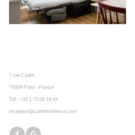
d’une vingtaine de minutes de la Porte de Versailles,
vous avez vraiment trouvé le parfait logement pour le
salon du Chocolat à Paris ! Vous ne raterez rien de ce
rendez-vous incontournable. Et sur le chemin du
retour du Salon, venez découvrir la rue Cadet, l’une
des rues les plus commerçantes de Paris !
7 rue Cadet,
75009 Paris - France
Tél :
+33 1 75 00 18 44
reception@cadetresidence.com