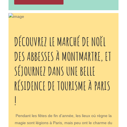
le rayonnement à l’international. A Paris, c’est la
février prochain. Un événement qui fait la part belle
Fédération Française de la Couture du Prêt-à-porter
aux artistes ayant écûmé la Butte dès la seconde
des Couturiers et des Créateurs de Monde qui
partie du 19ème. Les visiteurs accomplissent un
endosse cette responsabilité.Le spectacleVous faites
parcours-découverte des lieux où ces
partie des heureux élus si vous avez votre invitation !
incommensurables talents ont vécu et réalisé leurs
DÉCOUVREZ LE MARCHÉ DE NOËL
Ce petit carton qui donne généralement le ton en
plus grandes oeuvres.Les grands mouvements
connotant le prestige de l’événement et de la marque
artistiquesImpressionnisme, cubisme, nabi ou encore
DES ABBESSES À MONTMARTRE, ET
émettrice. On y découvre le lieu et l’heure du défilé.
naturalisme… On retrouve les différents mouvements
Mais sachez qu’il démarre forcément en retard, le
qui ont marqué cette époque dans le nord de la
SÉJOURNEZ DANS UNE BELLE
temps que l’assistance (invités et photographes)
capitale. Parmi les adresses accessibles au public, on
puissent s’installer… Ce qui n’est pas forcément une
compte le fameux Bateau-Lavoir de Picasso et le
sinécure dans les endroits singuliers où s’organisent
RÉSIDENCE DE TOURISME À PARIS
Musée Montmartre qui s’est substitué à l’Atelier Renoir
les festivités. Quand les lumières s’éteignent et que la
au 12 Rue Courtot. Des sites qui témoignent de
musique retentit, le show commence !
!
l’ambiance inspirante dans laquelle ont évolué tous
ces artistes. Tarif pour venir contempler ces lieux et
oeuvres inégalables : 12 euros. Sauf si vous bénéficiez
Pendant les fêtes de fin d’année, les lieux où règne la
pas des tarifs réduits accordés notamment aux
magie sont légions à Paris, mais peu ont le charme du
étudiants et aux personnes souffrant de handicap.La