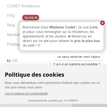
CADET Residence
FAQ
Livie AI
Blog
Bienvenue chez
Madame Cadet
! Je suis
Livie
,
je peux vous renseigner sur la résidence, les
Mentions Légales
appartements et les studios. 🛎️ Réservez en
direct sur ce site pour obtenir le
prix le plus bas
Politique de confidentialité
du web ! 💡
Je veux réserver mon séjour
FR
Y a-t-il un parking accessible ?
La cuisine est-elle toute équipée ?
1
Réserver en toute confiance
RÉSERVEZ
MEILLEUR TARIF GARANTI